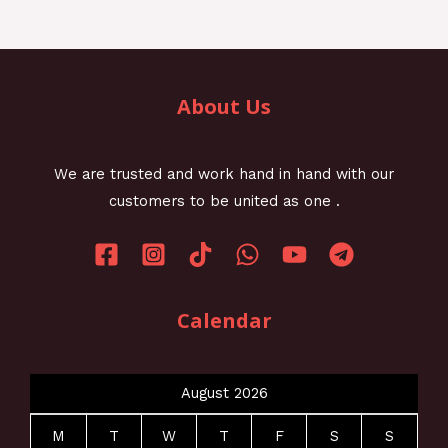
About Us
We are trusted and work hand in hand with our
customers to be united as one .
Calendar
August 2026
M
T
W
T
F
S
S