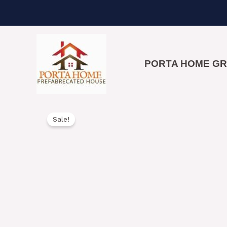
Skip
to
content
PORTA HOME G
Sale!