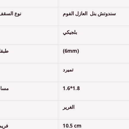
سندوتش بنل العازل الفوم
نوع السقف
بلجيكي
طبقا
(6mm)
تميرد
مساح
1.6*1.8
الغرير
فريم 
10.5 cm