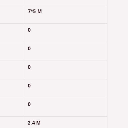
7*5 M
0
0
0
0
0
2.4 M