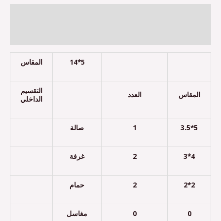
Description
Reviews (0)
المقاس
14*5
التقسيم
المقاس
العدد
الداخلي
صالة
1
3.5*5
غرفة
2
3*4
حمام
2
2*2
مغاسل
0
0