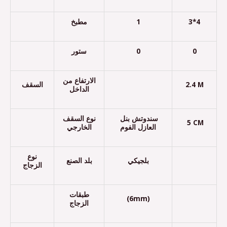
مطبخ
1
3*4
ستور
0
0
الارتفاع من
السقف
2.4 M
الداخل
سندوتش بنل
نوع السقف
5 CM
العازل الفوم
الخارجي
نوع
بلجيكي
بلد الصنع
الزجاج
طبقات
(6mm)
الزجاج