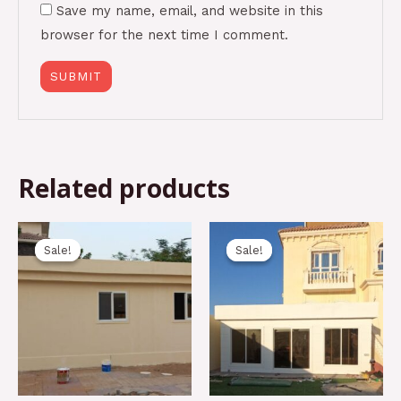
Save my name, email, and website in this
browser for the next time I comment.
Related products
Original
Current
Original
Current
price
price
price
price
Sale!
Sale!
Sale!
Sale!
was:
is:
was:
is:
32.000,00 د.إ.
50.000,00 د.إ.
51.500,00 د.إ.