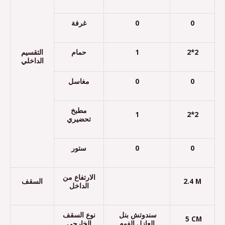
غرفة
0
0
التقسيم
حمام
1
2*2
الداخلي
مغاسل
0
0
مطبخ
1
2*2
تحضيري
ستور
0
0
الارتفاع من
السقف
2.4 M
الداخل
سندوتش بنل
نوع السقف
5 CM
العازل الفوم
الخارجي