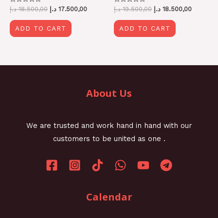
Rated
Rated
د.إ
18.500,00
د.إ
17.500,00
د.إ
19.500,00
د.إ
18.500,00
0
0
out
out
of
of
ADD TO CART
ADD TO CART
5
5
About Us
We are trusted and work hand in hand with our
customers to be united as one .
Calendar