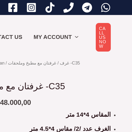
CA
LL
TACT US
MY ACCOUNT
US
NO
W
an
/
غرف
/ غرفتان مع مطبخ وملحقات -C35
iginal
Current
ice
price
غرفتان مع مطبخ وملحقات -C35
s:
is:
48.000,00
48.000,00 د.إ.
50.000,00 د.إ.
المقاس 4*14 متر
الغرف عدد /2/ مقاس 4*4.5 متر