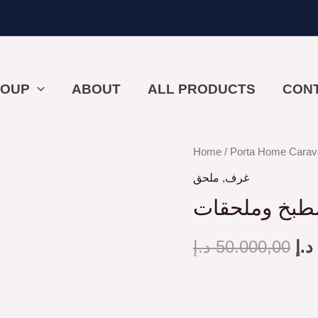
ROUP
ABOUT
ALL PRODUCTS
CON
غرفتان
Home
/
Porta Home Carav
Or
مع
ملحق
,
غرف
pr
مطبخ
وملحقات
wa
-
د.إ
50.000,00
د.إ
C35
quantity