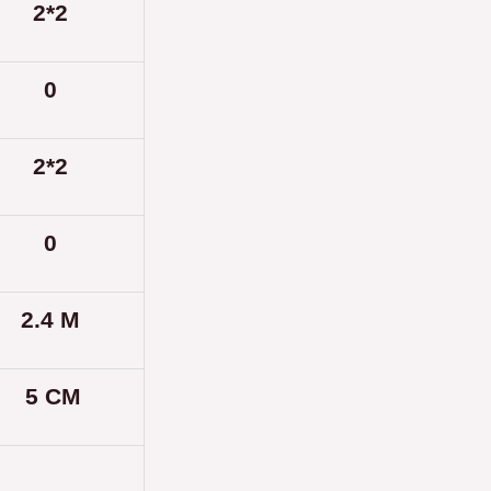
2*2
0
2*2
0
2.4 M
5 CM