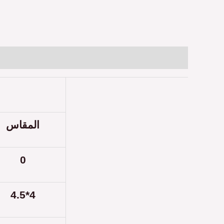
المقاس
0
4.5*4