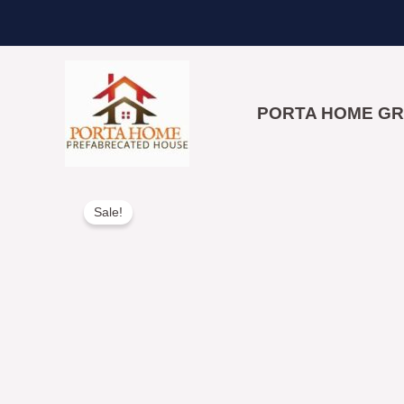
Skip
to
content
PORTA HOME G
Sale!