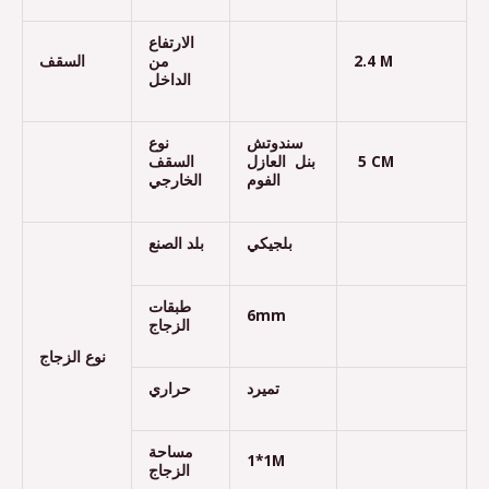
الارتفاع
السقف
من
2.4 M
الداخل
سندوتش
نوع
السقف
بنل العازل
5 CM
الفوم
الخارجي
بلجيكي
بلد الصنع
طبقات
6mm
الزجاج
نوع الزجاج
تميرد
حراري
مساحة
1*1M
الزجاج