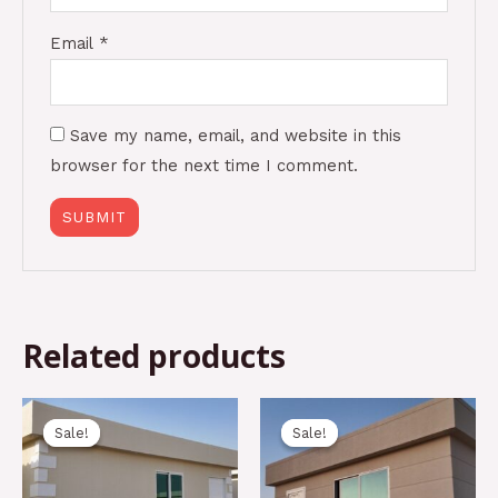
Email
*
Save my name, email, and website in this
browser for the next time I comment.
Related products
Original
Current
Original
Current
price
price
price
price
Sale!
Sale!
Sale!
Sale!
was:
is:
was:
is:
20.000,00 د.إ.
17.500,00 د.إ.
18.500,00 د.إ.